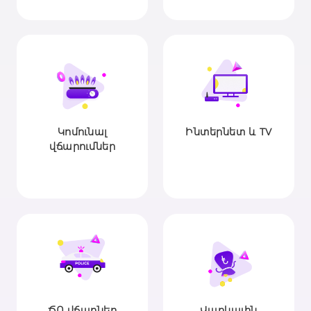
Կոմունալ
Ինտերնետ և TV
վճարումներ
ՃՈ վճարներ
Վարկային